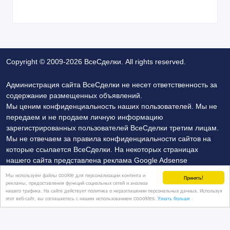
Copyright © 2009-2026 ВсеСделки. All rights reserved.
Администрация сайта ВсеСделки не несет ответственность за
содержание размещенных объявлений.
Мы ценим конфиденциальность наших пользователей. Мы не
передаем и не продаем личную информацию
зарегистрированных пользователей ВсеСделки третим лицам.
Мы не отвечаем за правила конфиденциальности сайтов на
которые ссылается ВсеСделки. На некоторых страницах
нашего сайта представлена реклама Google Adsense
Advertising Network. Чтобы узнать подробней о правилах
Мы используем файлы cookie для персонализации контента и
Принять!
конфиденциальности Google
нажмите тут
.
рекламы, предоставления функций социальных сетей и анализа
нашего трафика. На сайте действует политика о неразглашении персональных данных. Используя
этот веб-сайт, вы соглашаетесь с нашим использованием coookies.
Узнать больше
Политика конфиденциальности
Контакты