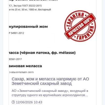
Сахар, жом и меласса напрямую от АО
Земетчинский сахарный завод
АО «Земетчинский сахарный завод», входящий в
структуру одного из крупнейших агрохолдингов
России, расширяет экспортную программу. Мы
12/06/2026 10:43
предлагаем прямые поставки сахара собственного