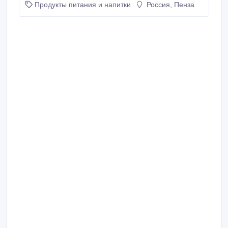
Продукты питания и напитки
Россия, Пенза
производства, а также полный спектр продукции
переработки для промышленного и кормового
применения. Наша продукция: Сахарная группа: *
Сахар - песок; * Мелкофасованный сахар и
рафинад; * Сахар тростниковый натуральный
нерафинированный; Кормовое сырье и
компоненты: * Жом гранулированный; * Меласса; *
Бетаиновая меласса; География поставок: * ЕАЭС:
Казахстан, Армения, Киргизия, Беларусь.